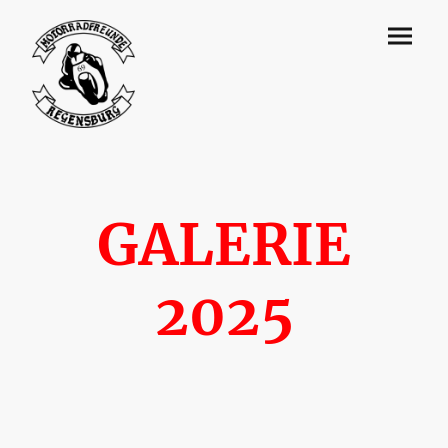
GALERIE
2025